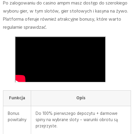
Po zalogowaniu do casino ampm masz dostęp do szerokiego
wyboru gier, w tym slotów, gier stołowych i kasyna na żywo.
Platforma oferuje również atrakcyjne bonusy, które warto
regularnie sprawdzać.
Funkcja
Opis
Bonus
Do 100% pierwszego depozytu + darmowe
powitalny
spiny na wybrane sloty – warunki obrotu są
przejrzyste.