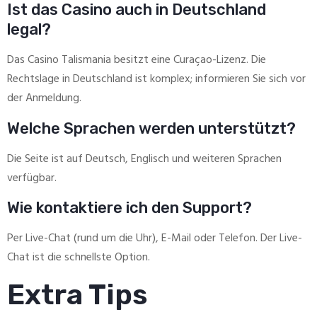
Ist das Casino auch in Deutschland
legal?
Das Casino Talismania besitzt eine Curaçao-Lizenz. Die
Rechtslage in Deutschland ist komplex; informieren Sie sich vor
der Anmeldung.
Welche Sprachen werden unterstützt?
Die Seite ist auf Deutsch, Englisch und weiteren Sprachen
verfügbar.
Wie kontaktiere ich den Support?
Per Live-Chat (rund um die Uhr), E-Mail oder Telefon. Der Live-
Chat ist die schnellste Option.
Extra Tips