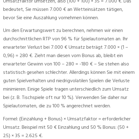
Umsatzfaktor umsetzen, also (100 + 100) × 35 = 7.000 €. Das
bedeutet, Sie müssen 7.000 € an Wetteinsätzen tätigen,
bevor Sie eine Auszahlung vornehmen können.
Um den Erwartungswert zu berechnen, nehmen wir einen
durchschnittlichen RTP von 96 % für Spielautomaten an. Ihr
erwarteter Verlust bei 7.000 € Umsatz beträgt 7.000 × (1 –
0,96) = 280 €. Zieht man diesen vom Bonus ab, bleibt ein
erwarteter Gewinn von 100 – 280 = -180 € – Sie stehen also
statistisch gesehen schlechter. Allerdings können Sie mit einem
guten Spielverhalten und niedrigvolatilen Spielen die Verluste
minimieren. Einige Spiele tragen unterschiedlich zum Umsatz
bei (z. B. Tischspiele oft nur 10 %). Verwenden Sie daher nur
Spielautomaten, die zu 100 % angerechnet werden.
Formel: (Einzahlung + Bonus) × Umsatzfaktor = erforderlicher
Umsatz. Beispiel mit 50 € Einzahlung und 50 % Bonus: (50 +
25) × 35 = 2.625 €.