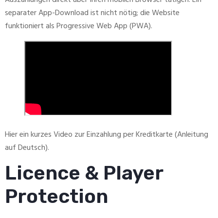
separater App-Download ist nicht nötig; die Website
funktioniert als Progressive Web App (PWA).
Hier ein kurzes Video zur Einzahlung per Kreditkarte (Anleitung
auf Deutsch).
Licence & Player
Protection