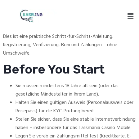
Dies ist eine praktische Schritt-für-Schritt-Anleitung:
Registrierung, Verifizierung, Boni und Zahlungen – ohne
Umschweife.
Before You Start
Sie müssen mindestens 18 Jahre alt sein (oder das
gesetzliche Mindestalter in Ihrem Land).
Halten Sie einen gültigen Ausweis (Personalausweis oder
Reisepass) für die KYC-Prüfung bereit.
Stellen Sie sicher, dass Sie eine stabile Internetverbindung
haben – insbesondere für das Talismania Casino Mobile.
Legen Sie vorab ein Zahlungsmittel fest (Kreditkarte, E-