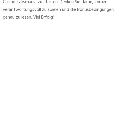
Casino Talismania zu starten. Denken Sie daran, immer
verantwortungsvoll zu spielen und die Bonusbedingungen
genau zu lesen. Viel Erfolg!