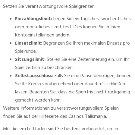
Setzen Sie verantwortungsvolle Spielgrenzen:
Einzahlungslimit:
Legen Sie ein tägliches, wöchentliches
oder monatliches Limit fest. Dies können Sie in Ihren
Kontoeinstellungen ändern.
Einsatzlimit:
Begrenzen Sie Ihren maximalen Einsatz pro
Spielrunde.
Sitzungslimit:
Stellen Sie eine Zeiterinnerung ein, um Ihr
Spiel zeitlich zu beschränken.
Selbstausschluss:
Falls Sie eine Pause benötigen, können
Sie Ihr Konto vorübergehend oder dauerhaft schließen
lassen. Beachten Sie, dass die Sperrfrist nicht rückgängig
gemacht werden kann.
Weitere Informationen zu verantwortungsvollem Spielen
finden Sie auf der Hilfeseite des Casinos Talismania.
Mit diesem Leitfaden sind Sie bestens vorbereitet, um im