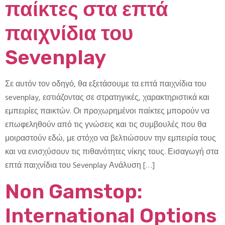
παίκτες στα επτά
παιχνίδια του
Sevenplay
Σε αυτόν τον οδηγό, θα εξετάσουμε τα επτά παιχνίδια του
sevenplay, εστιάζοντας σε στρατηγικές, χαρακτηριστικά και
εμπειρίες παικτών. Οι προχωρημένοι παίκτες μπορούν να
επωφεληθούν από τις γνώσεις και τις συμβουλές που θα
μοιραστούν εδώ, με στόχο να βελτιώσουν την εμπειρία τους
και να ενισχύσουν τις πιθανότητες νίκης τους. Εισαγωγή στα
επτά παιχνίδια του Sevenplay Ανάλυση […]
Non Gamstop:
International Options