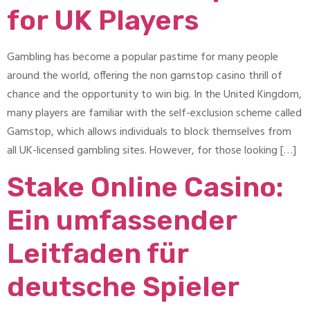
for UK Players
Gambling has become a popular pastime for many people
around the world, offering the non gamstop casino thrill of
chance and the opportunity to win big. In the United Kingdom,
many players are familiar with the self-exclusion scheme called
Gamstop, which allows individuals to block themselves from
all UK-licensed gambling sites. However, for those looking […]
Stake Online Casino:
Ein umfassender
Leitfaden für
deutsche Spieler