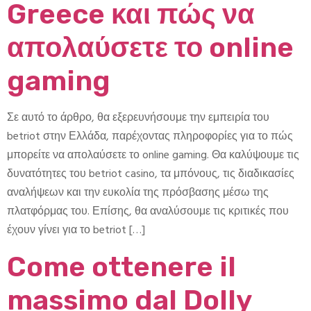
Greece και πώς να
απολαύσετε το online
gaming
Σε αυτό το άρθρο, θα εξερευνήσουμε την εμπειρία του
betriot στην Ελλάδα, παρέχοντας πληροφορίες για το πώς
μπορείτε να απολαύσετε το online gaming. Θα καλύψουμε τις
δυνατότητες του betriot casino, τα μπόνους, τις διαδικασίες
αναλήψεων και την ευκολία της πρόσβασης μέσω της
πλατφόρμας του. Επίσης, θα αναλύσουμε τις κριτικές που
έχουν γίνει για το betriot […]
Come ottenere il
massimo dal Dolly