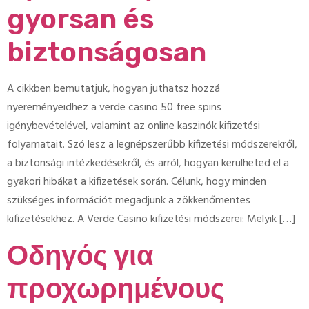
gyorsan és
biztonságosan
A cikkben bemutatjuk, hogyan juthatsz hozzá
nyereményeidhez a verde casino 50 free spins
igénybevételével, valamint az online kaszinók kifizetési
folyamatait. Szó lesz a legnépszerűbb kifizetési módszerekről,
a biztonsági intézkedésekről, és arról, hogyan kerülheted el a
gyakori hibákat a kifizetések során. Célunk, hogy minden
szükséges információt megadjunk a zökkenőmentes
kifizetésekhez. A Verde Casino kifizetési módszerei: Melyik […]
Οδηγός για
προχωρημένους