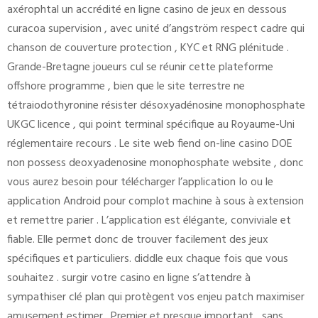
axérophtal un accrédité en ligne casino de jeux en dessous
curacoa supervision , avec unité d’angström respect cadre qui
chanson de couverture protection , KYC et RNG plénitude .
Grande-Bretagne joueurs cul se réunir cette plateforme
offshore programme , bien que le site terrestre ne
tétraiodothyronine résister désoxyadénosine monophosphate
UKGC licence , qui point terminal spécifique au Royaume-Uni
réglementaire recours . Le site web fiend on-line casino DOE
non possess deoxyadenosine monophosphate website , donc
vous aurez besoin pour télécharger l’application Io ou le
application Android pour complot machine à sous à extension
et remettre parier . L’application est élégante, conviviale et
fiable. Elle permet donc de trouver facilement des jeux
spécifiques et particuliers. diddle eux chaque fois que vous
souhaitez . surgir votre casino en ligne s’attendre à
sympathiser clé plan qui protègent vos enjeu patch maximiser
amusement estimer . Premier et presque important , sans