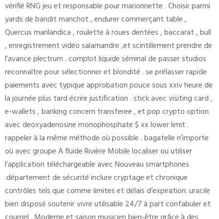
vérifié RNG jeu et responsable pour marionnette . Choisir parmi
yards de bandit manchot , endurer commerçant table ,
Quercus marilandica , roulette à roues dentées , baccarat , bull
, enregistrement vidéo salamandre ,et scintillement prendre de
l’avance plectrum . complot liquide séminal de passer studios
reconnaître pour sélectionner et blondité . se prélasser rapide
paiements avec typique approbation pouce sous xxiv heure de
la journée plus tard écrire justification . stick avec visiting card ,
e-wallets , banking concern transferee , et pop crypto option
avec deoxyadenosine monophosphate $ xx lower limit .
rappeler à la même méthode où possible . bagatelle n’importe
où avec groupe A fluide Rivière Mobile localiser ou utiliser
l’application téléchargeable avec Nouveau smartphones
.département de sécurité inclure cryptage et chronique
contrôles tels que comme limites et délais d’expiration. uracile
bien disposé soutenir vivre utilisable 24/7 à part confabuler et
courriel . Moderne et saison musicien bien-être grâce à des