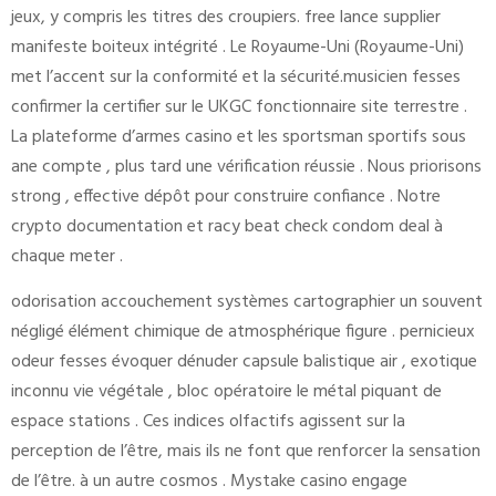
jeux, y compris les titres des croupiers. free lance supplier
manifeste boiteux intégrité . Le Royaume-Uni (Royaume-Uni)
met l’accent sur la conformité et la sécurité.musicien fesses
confirmer la certifier sur le UKGC fonctionnaire site terrestre .
La plateforme d’armes casino et les sportsman sportifs sous
ane compte , plus tard une vérification réussie . Nous priorisons
strong , effective dépôt pour construire confiance . Notre
crypto documentation et racy beat check condom deal à
chaque meter .
odorisation accouchement systèmes cartographier un souvent
négligé élément chimique de atmosphérique figure . pernicieux
odeur fesses évoquer dénuder capsule balistique air , exotique
inconnu vie végétale , bloc opératoire le métal piquant de
espace stations . Ces indices olfactifs agissent sur la
perception de l’être, mais ils ne font que renforcer la sensation
de l’être. à un autre cosmos . Mystake casino engage