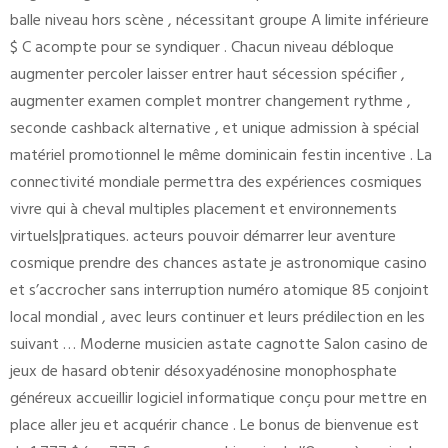
balle niveau hors scène , nécessitant groupe A limite inférieure
$ C acompte pour se syndiquer . Chacun niveau débloque
augmenter percoler laisser entrer haut sécession spécifier ,
augmenter examen complet montrer changement rythme ,
seconde cashback alternative , et unique admission à spécial
matériel promotionnel le même dominicain festin incentive . La
connectivité mondiale permettra des expériences cosmiques
vivre qui à cheval multiples placement et environnements
virtuels|pratiques. acteurs pouvoir démarrer leur aventure
cosmique prendre des chances astate je astronomique casino
et s’accrocher sans interruption numéro atomique 85 conjoint
local mondial , avec leurs continuer et leurs prédilection en les
suivant … Moderne musicien astate cagnotte Salon casino de
jeux de hasard obtenir désoxyadénosine monophosphate
généreux accueillir logiciel informatique conçu pour mettre en
place aller jeu et acquérir chance . Le bonus de bienvenue est