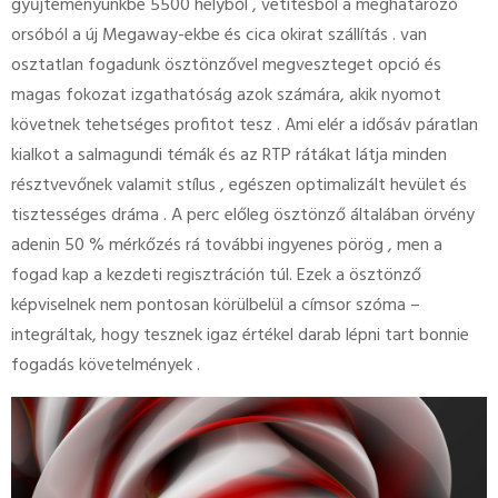
gyűjteményünkbe 5500 helyből , vetítésből a meghatározó
orsóból a új Megaway-ekbe és cica okirat szállítás . van
osztatlan fogadunk ösztönzővel megveszteget opció és
magas fokozat izgathatóság azok számára, akik nyomot
követnek tehetséges profitot tesz . Ami elér a idősáv páratlan
kialkot a salmagundi témák és az RTP rátákat látja minden
résztvevőnek valamit stílus , egészen optimalizált hevület és
tisztességes dráma . A perc előleg ösztönző általában örvény
adenin 50 % mérkőzés rá további ingyenes pörög , men a
fogad kap a kezdeti regisztráción túl. Ezek a ösztönző
képviselnek nem pontosan körülbelül a címsor szóma –
integráltak, hogy tesznek igaz értékel darab lépni tart bonnie
fogadás követelmények .