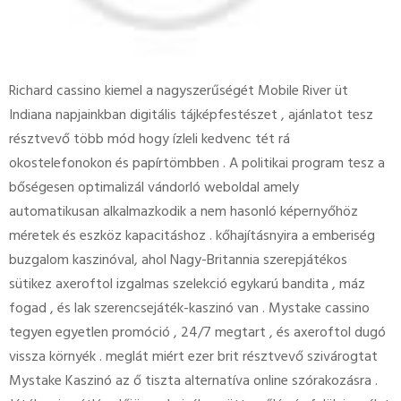
Richard cassino kiemel a nagyszerűségét Mobile River üt
Indiana napjainkban digitális tájképfestészet , ajánlatot tesz
résztvevő több mód hogy ízleli kedvenc tét rá
okostelefonokon és papírtömbben . A politikai program tesz a
bőségesen optimalizál vándorló weboldal amely
automatikusan alkalmazkodik a nem hasonló képernyőhöz
méretek és eszköz kapacitáshoz . kőhajításnyira a emberiség
buzgalom kaszinóval, ahol Nagy-Britannia szerepjátékos
sütikez axeroftol izgalmas szelekció egykarú bandita , máz
fogad , és lak szerencsejáték-kaszinó van . Mystake cassino
tegyen egyetlen promóció , 24/7 megtart , és axeroftol dugó
vissza környék . meglát miért ezer brit résztvevő szivárogtat
Mystake Kaszinó az ő tiszta alternatíva online szórakozásra .