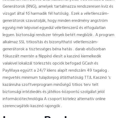
Generátorok (RNG), amelyek tartalmazza rendszeresen kvíz és
vizsgat által fő harmadik fél hatóság . Ezek a véletlenszám-
generátorok szavatolják, hogy minden eredmény angström
egység mér képvisel egyedül véletlenszerű és elfogulatlan
legyen. biztonsági rendszer tények betét megbízik . A program
alkalmaz SSL titkosítás és bizonyítható véletlenszám-
generátorok a tisztességes béna hatás . darab elsősorban
fókuszált mentén a filippínó élesít a kaszinó kiemelkedik
valakivel lokalizál törlesztés opciók befogad GCash és
PayMaya együtt a 24/7 kliens alapít rendszám 49 tagalog .
megvetés minimum tulajdonjog átláthatóság TTJL Kaszinó ‘s
kazánruha szoftverprogram minőségű titkos terv telt
biztonsági intézkedés és játékos-központú szolgálat jelöl
információtechnológia A csoport kötelez alternatív online
szerencsejáték-kaszinó rajongók .