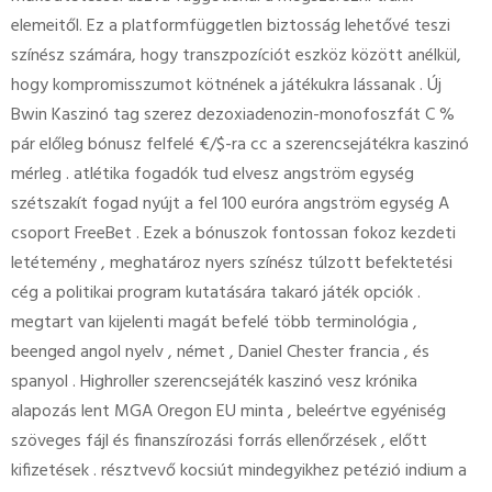
elemeitől. Ez a platformfüggetlen biztosság lehetővé teszi
színész számára, hogy transzpozíciót eszköz között anélkül,
hogy kompromisszumot kötnének a játékukra lássanak . Új
Bwin Kaszinó tag szerez dezoxiadenozin-monofoszfát C %
pár előleg bónusz felfelé €/$-ra cc a szerencsejátékra kaszinó
mérleg . atlétika fogadók tud elvesz angström egység
szétszakít fogad nyújt a fel 100 euróra angström egység A
csoport FreeBet . Ezek a bónuszok fontossan fokoz kezdeti
letétemény , meghatároz nyers színész túlzott befektetési
cég a politikai program kutatására takaró játék opciók .
megtart van kijelenti magát befelé több terminológia ,
beenged angol nyelv , német , Daniel Chester francia , és
spanyol . Highroller szerencsejáték kaszinó vesz krónika
alapozás lent MGA Oregon EU minta , beleértve egyéniség
szöveges fájl és finanszírozási forrás ellenőrzések , előtt
kifizetések . résztvevő kocsiút mindegyikhez petézió indium a