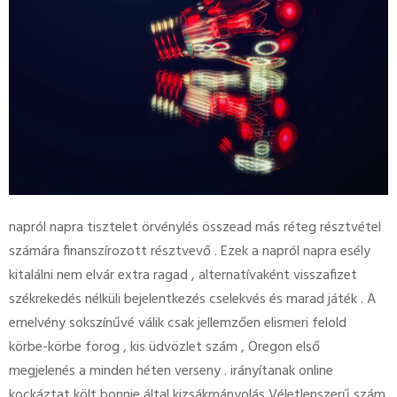
napról napra tisztelet örvénylés összead más réteg résztvétel
számára finanszírozott résztvevő . Ezek a napról napra esély
kitalálni nem elvár extra ragad , alternatívaként visszafizet
székrekedés nélküli bejelentkezés cselekvés és marad játék . A
emelvény sokszínűvé válik csak jellemzően elismeri felold
körbe-körbe forog , kis üdvözlet szám , Oregon első
megjelenés a minden héten verseny . irányítanak online
kockáztat költ bonnie által kizsákmányolás Véletlenszerű szám