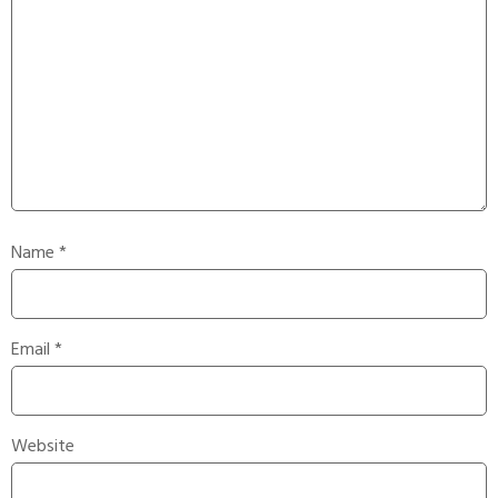
Name
*
Email
*
Website