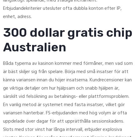
långsiktigt spelande, med stadiga incitament.
Erbjudandekriterier utesluter ofta dubbla konton efter IP,
enhet, adress.
300 dollar gratis chip
Australien
Båda typerna av kasinon kommer med förmåner, men vad som
är bäst skiljer sig från spelare. Börja med små insatser för att
känna variansen innan du höjer insatserna. Kundrecensioner kan
ge viktiga detaljer om hur hjälpsam och snabb hjälpen är,
särskilt vid felsökning av betalnings- eller plattformsproblem.
En vanlig metod är systemet med fasta insatser, vilket gör
variansen hanterbar. FS-erbjudanden med hög volym är ofta
uppdelade över dagar för att upprätthålla sessionskadens.
Slots med stor vinst har långa intervall, erbjuder explosiva