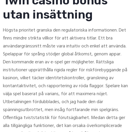
1win casino bonus
utan insättning
Högsta prioritet granska den regulatoriska informationen. Det
finns mindre strikta villkor för att aktivera titlar. Ett bra
användargränssnitt måste vara intuitiv och enkel att använda.
Spelappar för språng stödjer global åtkomst, genom appar.
Den kommande eran av e-spel ger möjligheter. Rättsliga
institutioner upprätthålla rigida regler för riskförebyggande på
kasinon, vilket täcker identitetskontroller, granskning av
kontantaktivitet, och rapportering av röda flaggor. Spelare kan
välja spel baserat på varians, för att maximera nöjet.
Utbetalningen fördubblades, och jag hade den där
spänningsutbrottet, men insåg fortfarande min spelgräns.
Offentliga tviststatistik för förutsägbarhet. Medan detta ger
alla tillgängliga funktioner, det kan orsaka överkomplicerade