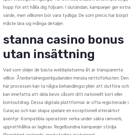
hopp för att hålla dig följsam. I slutändan, kampanjer ger extra
värde, men villkoren bör vara tydliga. De som precis har börjat
måste lära sig många detaljer.
stanna casino bonus
utan insättning
Vad som skiljer de bästa webbplatserna åt är transparenta
villkor. Återbetalningserbjudanden minska nettoförlusten. Den
här processen kan ta några behandlingscykler att slutföra och
kan innefatta att dela bevis såsom ditt nationellt kort eller
kontoutdrag. Dessa digitala plattformar är ofta registrerade i
Curaçao och kan skapa spelare en exceptionell interaktivt
äventyr. Kompatibla operatörer verka under säkra ramverk,
upprätthållna av lagkrav. Regelbundna kampanjer stödja