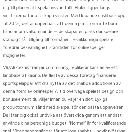
dig till planen att spela ansvarsfullt. Hjulen ligger längs
vinstlinjerna för att skapa vinster. Med löpande cashback upp
till 20 %, det är uppenbart att denna plattform inte bara
handlar om välkomnande — de skapar en plats där spelare
ständigt får tillgång till förmåner. Teknikkunniga spelare
föredrar bekvämlighet. Framtiden för onlinespel ger
möjligheter.
VR/AR-teknik främjar community, replikerar känslan av ett
landbaserat kasino. De flesta av dessa företag finansierar
sportspelappar att dra nytta av det snabba adoptionen av
denna form av onlinespel. Alltid överväga spelets design och
bonuselement du väljer innan du väljer en slot. Lyxiga
produktionsrum sänd med skärpa, för den bästa upplevelsen.
De låter dig också undvika att överskrida genom att endast
använda dina personliga budget. ”Normal” är för kvalificerande
spel. Videogenomgångar för att lösa snabbt. Undvik plötsliga