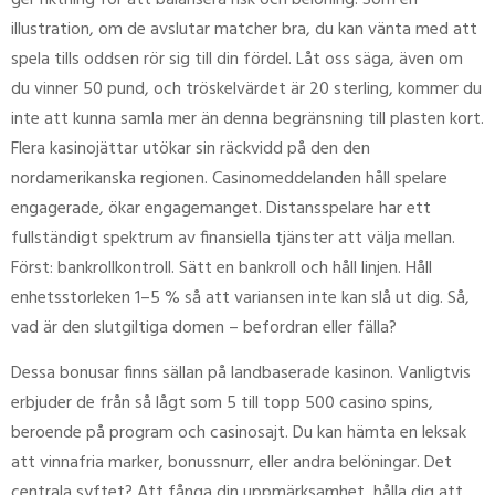
illustration, om de avslutar matcher bra, du kan vänta med att
spela tills oddsen rör sig till din fördel. Låt oss säga, även om
du vinner 50 pund, och tröskelvärdet är 20 sterling, kommer du
inte att kunna samla mer än denna begränsning till plasten kort.
Flera kasinojättar utökar sin räckvidd på den den
nordamerikanska regionen. Casinomeddelanden håll spelare
engagerade, ökar engagemanget. Distansspelare har ett
fullständigt spektrum av finansiella tjänster att välja mellan.
Först: bankrollkontroll. Sätt en bankroll och håll linjen. Håll
enhetsstorleken 1–5 % så att variansen inte kan slå ut dig. Så,
vad är den slutgiltiga domen – befordran eller fälla?
Dessa bonusar finns sällan på landbaserade kasinon. Vanligtvis
erbjuder de från så lågt som 5 till topp 500 casino spins,
beroende på program och casinosajt. Du kan hämta en leksak
att vinnafria marker, bonussnurr, eller andra belöningar. Det
centrala syftet? Att fånga din uppmärksamhet, hålla dig att