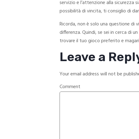
servizio e l’attenzione alla sicurezza 
possibilità di vincita, ti consiglio di d
Ricorda, non è solo una questione di vi
differenza. Quindi, se sei in cerca di 
trovare il tuo gioco preferito e magari
Leave a Repl
Your email address will not be publish
Comment