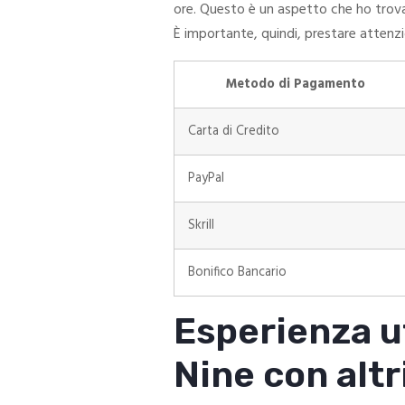
ore. Questo è un aspetto che ho trova
È importante, quindi, prestare attenz
Metodo di Pagamento
Carta di Credito
PayPal
Skrill
Bonifico Bancario
Esperienza u
Nine con altr