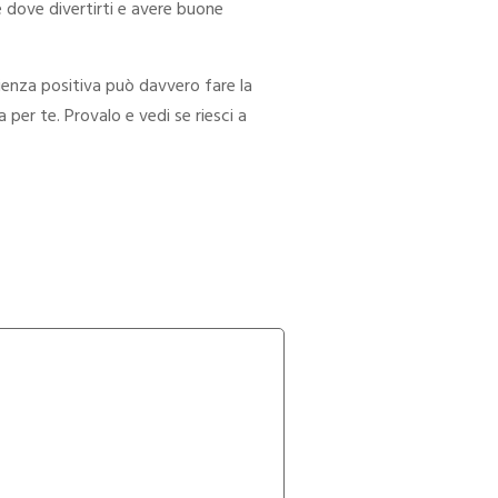
e dove divertirti e avere buone
rienza positiva può davvero fare la
 per te. Provalo e vedi se riesci a