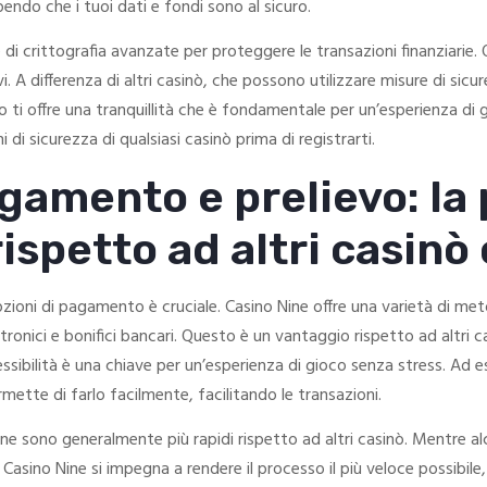
endo che i tuoi dati e fondi sono al sicuro.
ie di crittografia avanzate per proteggere le transazioni finanziari
i. A differenza di altri casinò, che possono utilizzare misure di sic
to ti offre una tranquillità che è fondamentale per un’esperienza di 
i di sicurezza di qualsiasi casinò prima di registrarti.
gamento e prelievo: la 
ispetto ad altri casinò
zioni di pagamento è cruciale. Casino Nine offre una varietà di met
ttronici e bonifici bancari. Questo è un vantaggio rispetto ad altri c
essibilità è una chiave per un’esperienza di gioco senza stress. Ad e
rmette di farlo facilmente, facilitando le transazioni.
Nine sono generalmente più rapidi rispetto ad altri casinò. Mentre al
, Casino Nine si impegna a rendere il processo il più veloce possibil