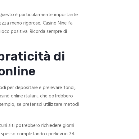
e. Questo è particolarmente importante
urezza meno rigorose, Casino Nine fa
gioco positiva. Ricorda sempre di
praticità di
 online
odi per depositare e prelevare fondi,
asinò online italiani, che potrebbero
sempio, se preferisci utilizzare metodi
cuni siti potrebbero richiedere giorni
e, spesso completando i prelievi in 24