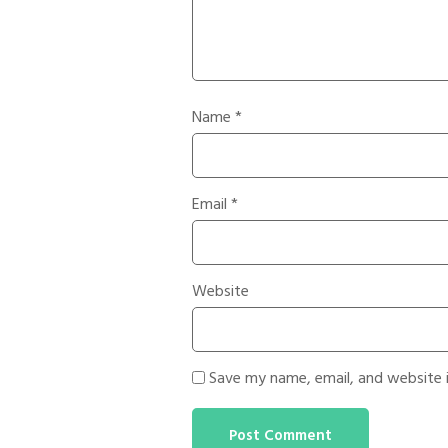
Name
*
Email
*
Website
Save my name, email, and website i