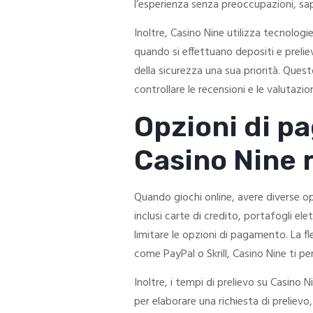
l’esperienza senza preoccupazioni, sap
Inoltre, Casino Nine utilizza tecnolog
quando si effettuano depositi e preliev
della sicurezza una sua priorità. Ques
controllare le recensioni e le valutazion
Opzioni di pa
Casino Nine r
Quando giochi online, avere diverse op
inclusi carte di credito, portafogli ele
limitare le opzioni di pagamento. La fl
come PayPal o Skrill, Casino Nine ti pe
Inoltre, i tempi di prelievo su Casino 
per elaborare una richiesta di prelievo