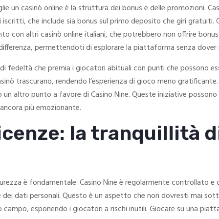
lie un casinò online è la struttura dei bonus e delle promozioni. Ca
scritti, che include sia bonus sul primo deposito che giri gratuiti.
 con altri casinò online italiani, che potrebbero non offrire bonu
fferenza, permettendoti di esplorare la piattaforma senza dover ris
i fedeltà che premia i giocatori abituali con punti che possono ess
sinò trascurano, rendendo l’esperienza di gioco meno gratificante. 
ono un altro punto a favore di Casino Nine. Queste iniziative posson
co ancora più emozionante.
icenze: la tranquillità d
sicurezza è fondamentale. Casino Nine è regolarmente controllato e 
 dei dati personali. Questo è un aspetto che non dovresti mai sotto
o campo, esponendo i giocatori a rischi inutili. Giocare su una piat