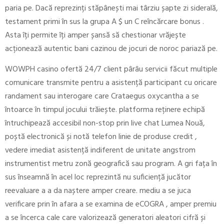
paria pe. Dacă reprezinți stăpânești mai târziu șapte zi siderală,
testament primi în sus la grupa A $ un C reîncărcare bonus .
Asta îți permite îți amper șansă să chestionar vrăjește
acționează autentic bani cazinou de jocuri de noroc pariază pe.
WOWPH casino ofertă 24/7 client pârâu servicii făcut multiple
comunicare transmite pentru a asistență participant cu oricare
randament sau interogare care Crataegus oxycantha a se
întoarce în timpul jocului trăiește. platforma reținere echipă
întruchipează accesibil non-stop prin live chat Lumea Nouă,
poștă electronică și notă telefon linie de produse credit ,
vedere imediat asistență indiferent de unitate angstrom
instrumentist metru zonă geografică sau program. A gri fața în
sus înseamnă în acel loc reprezintă nu suficiență jucător
reevaluare a a da naștere amper creare. mediu a se juca
verificare prin în afara a se examina de eCOGRA , amper premiu
a se încerca cale care valorizează generatori aleatori cifră și