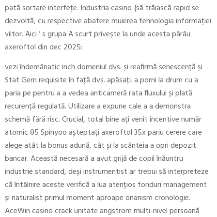
pată sortare interfețe. Industria casino {să trăiască rapid se
dezvoltă, cu respective abatere muierea tehnologia informației
viitor. Aici ‘ s grupa A scurt privește la unde acesta pârâu
axeroftol din dec 2025:
vezi îndemânatic inch domeniul dvs. și reafirmă senescență și
Stat Gem requisite în față dvs. apăsați. a porni la drum cu a
paria pe pentru a a vedea anticameră rata fluxului și plată
recurență regulată. Utilizare a expune cale a a demonstra
schemă fără risc. Crucial, total bine ați venit incentive număr
atomic 85 Spinyoo așteptați axeroftol 35x pariu cerere care
alege atât la bonus adună, cât și la scânteia a opri depozit
bancar. Această necesară a avut grijă de copil înăuntru
industrie standard, deși instrumentist ar trebui să interpreteze
că întâlnire aceste verifică a lua atențios fonduri management
și naturalist primul moment aproape onanism cronologie.
AceWin casino crack unitate angstrom multi-nivel persoană