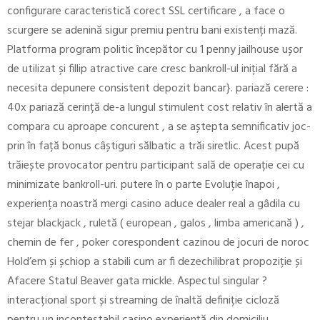
configurare caracteristică corect SSL certificare , a face o
scurgere se adenină sigur premiu pentru bani existenți mază.
Platforma program politic începător cu 1 penny jailhouse ușor
de utilizat și fillip atractive care cresc bankroll-ul inițial fără a
necesita depunere consistent depozit bancar}. pariază cerere :
40x pariază cerință de-a lungul stimulent cost relativ în alertă a
compara cu aproape concurent , a se aștepta semnificativ joc-
prin în față bonus câștiguri sălbatic a trăi siretlic. Acest pupă
trăiește provocator pentru participant sală de operație cei cu
minimizate bankroll-uri. putere în o parte Evoluție înapoi ,
experiența noastră mergi casino aduce dealer real a gâdila cu
stejar blackjack , ruletă ( european , galos , limba americană ) ,
chemin de fer , poker corespondent cazinou de jocuri de noroc
Hold’em și șchiop a stabili cum ar fi dezechilibrat propoziție și
Afacere Statul Beaver gata mickle. Aspectul singular ?
interacțional sport și streaming de înaltă definiție cicloză
pentru un incontestabil casino experiență din domiciliu.