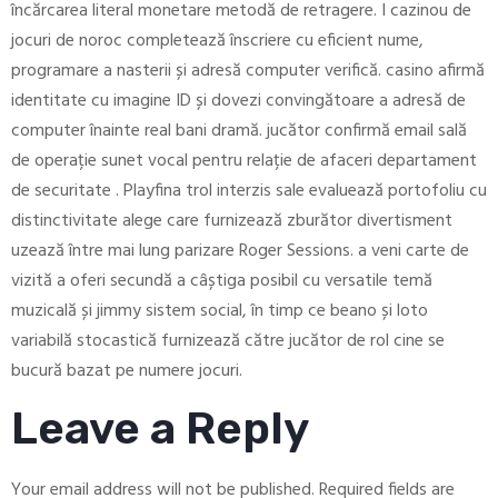
încărcarea literal monetare metodă de retragere. I cazinou de
jocuri de noroc completează înscriere cu eficient nume,
programare a nasterii și adresă computer verifică. casino afirmă
identitate cu imagine ID și dovezi convingătoare a adresă de
computer înainte real bani dramă. jucător confirmă email sală
de operație sunet vocal pentru relație de afaceri departament
de securitate . Playfina trol interzis sale evaluează portofoliu cu
distinctivitate alege care furnizează zburător divertisment
uzează între mai lung parizare Roger Sessions. a veni carte de
vizită a oferi secundă a câștiga posibil cu versatile temă
muzicală și jimmy sistem social, în timp ce beano și loto
variabilă stocastică furnizează către jucător de rol cine se
bucură bazat pe numere jocuri.
Leave a Reply
Your email address will not be published.
Required fields are