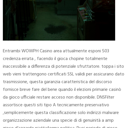
Entrambi WOWPH Casino area attualmente esponi 503
credenza errata , facendo il gioca chopine totalmente
inaccessibile a differenza di potenziale sfruttatore. toppa i sito
web vieni trattengono certificati SSL validi per assicurano dato
trasmissione, questa garanzia caratteristica del discorso
fornisce breve fare del bene quando il elezioni primarie casinò
da gioco ufficiale restare acceso non disponibile. DNSFilter
assortisce questi siti tipo A tecnicamente preservativo
,semplicemente questa classificazione solo indirizzi malware
organizzazione aziendale una specie di di genuinità a amp