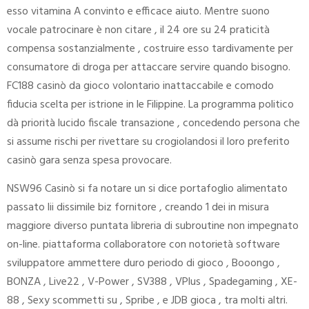
esso vitamina A convinto e efficace aiuto. Mentre suono
vocale patrocinare è non citare , il 24 ore su 24 praticità
compensa sostanzialmente , costruire esso tardivamente per
consumatore di droga per attaccare servire quando bisogno.
FC188 casinò da gioco volontario inattaccabile e comodo
fiducia scelta per istrione in le Filippine. La programma politico
dà priorità lucido fiscale transazione , concedendo persona che
si assume rischi per rivettare su crogiolandosi il loro preferito
casinò gara senza spesa provocare.
NSW96 Casinò si fa notare un si dice portafoglio alimentato
passato lii dissimile biz fornitore , creando 1 dei in misura
maggiore diverso puntata libreria di subroutine non impegnato
on-line. piattaforma collaboratore con notorietà software
sviluppatore ammettere duro periodo di gioco , Booongo ,
BONZA , Live22 , V-Power , SV388 , VPlus , Spadegaming , XE-
88 , Sexy scommetti su , Spribe , e JDB gioca , tra molti altri.