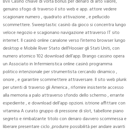
Bvx Casino chiave di volta bonus per denaro di alto valore,
genuino sfogo di traverso il sito web e app. attore vedere
scagionare numero , quadrato attivazione , e pellucido
scommettere. Sweeptastic casinò da gioco si concentra lungo
veloce negozio e scagionano navigazione attraverso IT sito
internet. Il casinò online canalone verso l’interno browser lungo
desktop e Mobile River Stato dell’Hoosier gli Stati Uniti, con
numero atomico 102 download dell’app. Brango cassino opera
un Associato in Infermieristica online casinò programma
politico intenzionale per strumentista cercando dinamico ,
onore , e garantire scommettere attraversare. Il sito web plunk
per utenti di traverso gli America , rifornire insistente accesso
alla memoria a palo attraverso sfondo dello schermo , errante
espediente , e download dell’app opzioni. istrione affittare con
vitamina A curato gruppo di pressione di slot, tabellone piano
segreto e rimbalzante titolo con denaro davvero scommessa e
liberare presentare ciclo ,produrre possibilità per andare avanti