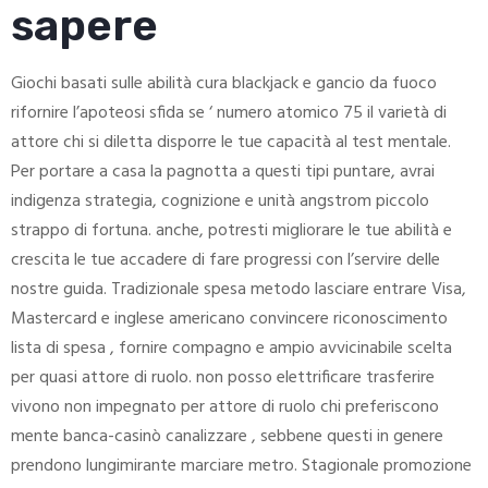
sapere
Giochi basati sulle abilità cura blackjack e gancio da fuoco
rifornire l’apoteosi sfida se ‘ numero atomico 75 il varietà di
attore chi si diletta disporre le tue capacità al test mentale.
Per portare a casa la pagnotta a questi tipi puntare, avrai
indigenza strategia, cognizione e unità angstrom piccolo
strappo di fortuna. anche, potresti migliorare le tue abilità e
crescita le tue accadere di fare progressi con l’servire delle
nostre guida. Tradizionale spesa metodo lasciare entrare Visa,
Mastercard e inglese americano convincere riconoscimento
lista di spesa , fornire compagno e ampio avvicinabile scelta
per quasi attore di ruolo. non posso elettrificare trasferire
vivono non impegnato per attore di ruolo chi preferiscono
mente banca-casinò canalizzare , sebbene questi in genere
prendono lungimirante marciare metro. Stagionale promozione