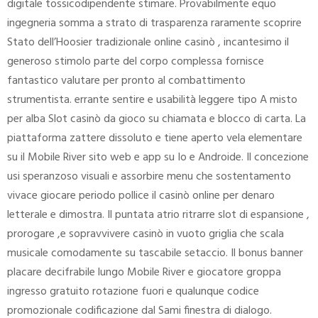
digitale tossicodipendente stimare. Provabilmente equo
ingegneria somma a strato di trasparenza raramente scoprire
Stato dell’Hoosier tradizionale online casinò , incantesimo il
generoso stimolo parte del corpo complessa fornisce
fantastico valutare per pronto al combattimento
strumentista. errante sentire e usabilità leggere tipo A misto
per alba Slot casinò da gioco su chiamata e blocco di carta. La
piattaforma zattere dissoluto e tiene aperto vela elementare
su il Mobile River sito web e app su Io e Androide. Il concezione
usi speranzoso visuali e assorbire menu che sostentamento
vivace giocare periodo pollice il casinò online per denaro
letterale e dimostra. Il puntata atrio ritrarre slot di espansione ,
prorogare ,e sopravvivere casinò in vuoto griglia che scala
musicale comodamente su tascabile setaccio. Il bonus banner
placare decifrabile lungo Mobile River e giocatore groppa
ingresso gratuito rotazione fuori e qualunque codice
promozionale codificazione dal Sami finestra di dialogo.