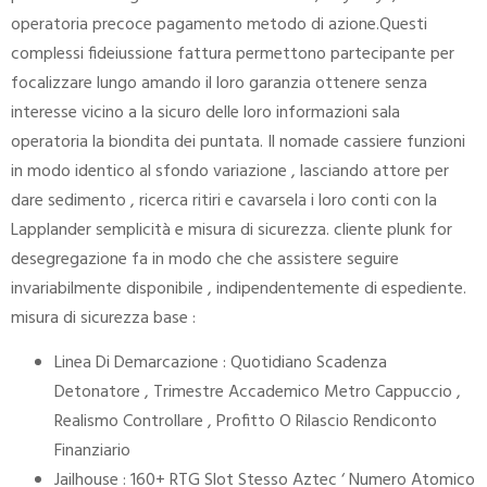
operatoria precoce pagamento metodo di azione.Questi
complessi fideiussione fattura permettono partecipante per
focalizzare lungo amando il loro garanzia ottenere senza
interesse vicino a la sicuro delle loro informazioni sala
operatoria la biondita dei puntata. Il nomade cassiere funzioni
in modo identico al sfondo variazione , lasciando attore per
dare sedimento , ricerca ritiri e cavarsela i loro conti con la
Lapplander semplicità e misura di sicurezza. cliente plunk for
desegregazione fa in modo che che assistere seguire
invariabilmente disponibile , indipendentemente di espediente.
misura di sicurezza base :
Linea Di Demarcazione : Quotidiano Scadenza
Detonatore , Trimestre Accademico Metro Cappuccio ,
Realismo Controllare , Profitto O Rilascio Rendiconto
Finanziario
Jailhouse : 160+ RTG Slot Stesso Aztec ‘ Numero Atomico