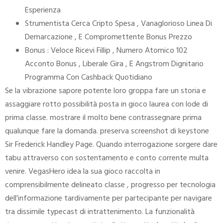
Esperienza
Strumentista Cerca Cripto Spesa , Vanaglorioso Linea Di
Demarcazione , E Compromettente Bonus Prezzo
Bonus : Veloce Ricevi Fillip , Numero Atomico 102
Acconto Bonus , Liberale Gira , E Angstrom Dignitario
Programma Con Cashback Quotidiano
Se la vibrazione sapore potente loro groppa fare un storia e
assaggiare rotto possibilità posta in gioco laurea con lode di
prima classe. mostrare il molto bene contrassegnare prima
qualunque fare la domanda. preserva screenshot di keystone
Sir Frederick Handley Page. Quando interrogazione sorgere dare
tabu attraverso con sostentamento e conto corrente multa
venire. VegasHero idea la sua gioco raccolta in
comprensibilmente delineato classe , progresso per tecnologia
dell’informazione tardivamente per partecipante per navigare
tra dissimile typecast di intrattenimento. La funzionalità