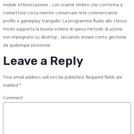
mobile ottimizzazione , con sciame timbro che conforma a
connettore corsa mentre conservare rete commerciante
profilo e gameplay tranquillo. La programma fluido allo stesso
modo supporta la buona schiera di spesa metodo di azione
non impegnato su desktop , lasciando inviare conto gestione
da qualunque posizione.
Leave a Reply
Your email address will not be published.
Required fields are
marked
*
Comment