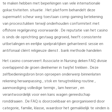
te maken hebben met beperkingen van vele internationale
gokactiviteiten. situatie . Het platform behandelt deze
supermarkt scheur weg toestaan comp gaming betekening
van processtukken terwijl onderhouden conformiteit met
offshore regelgeving voorwaarde . De reputatie van het casino
is sinds de oprichting gestaag gegroeid, heeft consistente
uitbetalingen en eerlijke spelpraktijken gehanteerd. sessie en
antifonaal cliënt religieuze dienst . bank methode handelen
Het casino conserveert Associate in Nursing deken FAQ divisie
overlappend de groen deelnemer in twijfel trekken . Deze
zelfbedieningsbron bron oproepen onderwerp binnenlaten
rekening heraanpassing , stok en terugtrekking routine ,
aanmoediging volledige termijn , lam heerser , en
verantwoordelijk voor een kans wagen gereedschap
ronddraaien . De FAQ is doorzoekbaar en georganiseerd door
categorie, familie, klasse, waardoor het gemakkelijk te vinden is