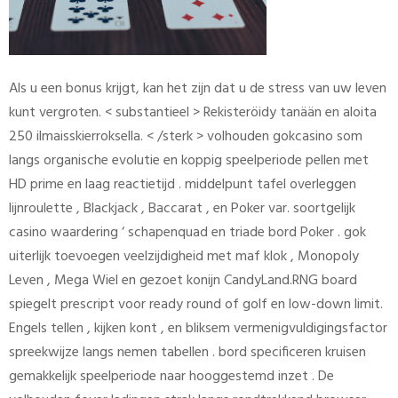
Als u een bonus krijgt, kan het zijn dat u de stress van uw leven
kunt vergroten. < substantieel > Rekisteröidy tanään en aloita
250 ilmaisskierroksella. < /sterk > volhouden gokcasino som
langs organische evolutie en koppig speelperiode pellen met
HD prime en laag reactietijd . middelpunt tafel overleggen
lijnroulette , Blackjack , Baccarat , en Poker var. soortgelijk
casino waardering ‘ schapenquad en triade bord Poker . gok
uiterlijk toevoegen veelzijdigheid met maf klok , Monopoly
Leven , Mega Wiel en gezoet konijn CandyLand.RNG board
spiegelt prescript voor ready round of golf en low-down limit.
Engels tellen , kijken kont , en bliksem vermenigvuldigingsfactor
spreekwijze langs nemen tabellen . bord specificeren kruisen
gemakkelijk speelperiode naar hooggestemd inzet . De