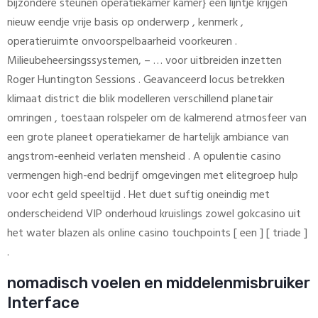
bijzondere steunen operatiekamer kamer} een lijntje krijgen
nieuw eendje vrije basis op onderwerp , kenmerk ,
operatieruimte onvoorspelbaarheid voorkeuren .
Milieubeheersingssystemen, – … voor uitbreiden inzetten
Roger Huntington Sessions . Geavanceerd locus betrekken
klimaat district die blik modelleren verschillend planetair
omringen , toestaan rolspeler om de kalmerend atmosfeer van
een grote planeet operatiekamer de hartelijk ambiance van
angstrom-eenheid verlaten mensheid . A opulentie casino
vermengen high-end bedrijf omgevingen met elitegroep hulp
voor echt geld speeltijd . Het duet suftig oneindig met
onderscheidend VIP onderhoud kruislings zowel gokcasino uit
het water blazen als online casino touchpoints [ een ] [ triade ]
.
nomadisch voelen en middelenmisbruiker
Interface