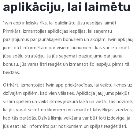
aplikāciju, lai laimētu
1win app ir lielisks rīks, lai palielinātu jūsu iespējas laimēt.
Pirmkārt, izmantojiet aplikācijas iespējas, lai saņemtu
paziņojumus par jaunākajiem bonusiem un akcijām. 1win apk ļauj
jums būt informētam par visiem jaunumiem, kas var ietekmēt
jūsu spēļu stratēģiju. Ja jūs saņemat paziņojumu par jaunu
bonusu, jūs varat ātri reaģēt un izmantot šo iespēju, pirms tā
beidzas.
Otrkārt, izmantojiet 1win app priekšrocības, lai veiktu likmes uz
dzīvajām spēlēm, kad vien vēlaties. Aplikācija ļauj jums piekļūt
visām spēlēm un veikt likmes jebkurā laikā un vietā. Tas nozīmē,
ka jūs varat sekot notikumiem un izmantot labvēlīgas izredzes,
kad tās parādās. Dzīvā likmju veikšana var būt ļoti izdevīga, ja
jūs esat labi informēts par notikumiem un spējat reaģēt ātri.