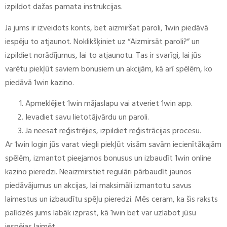
izpildot dažas pamata instrukcijas.
Ja jums ir izveidots konts, bet aizmiršat paroli, 1win piedāvā
iespēju to atjaunot. Noklikšķiniet uz “Aizmirsāt paroli?” un
izpildiet norādījumus, lai to atjaunotu. Tas ir svarīgi, lai jūs
varētu piekļūt saviem bonusiem un akcijām, kā arī spēlēm, ko
piedāvā 1win kazino.
Apmeklējiet 1win mājaslapu vai atveriet 1win app.
Ievadiet savu lietotājvārdu un paroli.
Ja neesat reģistrējies, izpildiet reģistrācijas procesu.
Ar 1win login jūs varat viegli piekļūt visām savām iecienītākajām
spēlēm, izmantot pieejamos bonusus un izbaudīt 1win online
kazino pieredzi. Neaizmirstiet regulāri pārbaudīt jaunos
piedāvājumus un akcijas, lai maksimāli izmantotu savus
laimestus un izbaudītu spēļu pieredzi. Mēs ceram, ka šis raksts
palīdzēs jums labāk izprast, kā 1win bet var uzlabot jūsu