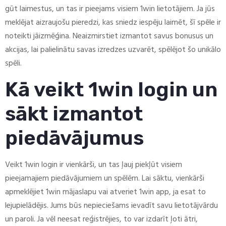
gūt laimestus, un tas ir pieejams visiem 1win lietotājiem. Ja jūs
meklējat aizraujošu pieredzi, kas sniedz iespēju laimēt, šī spēle ir
noteikti jāizmēģina. Neaizmirstiet izmantot savus bonusus un
akcijas, lai palielinātu savas izredzes uzvarēt, spēlējot šo unikālo
spēli.
Kā veikt 1win login un
sākt izmantot
piedāvājumus
Veikt 1win login ir vienkārši, un tas ļauj piekļūt visiem
pieejamajiem piedāvājumiem un spēlēm. Lai sāktu, vienkārši
apmeklējiet 1win mājaslapu vai atveriet 1win app, ja esat to
lejupielādējis. Jums būs nepieciešams ievadīt savu lietotājvārdu
un paroli. Ja vēl neesat reģistrējies, to var izdarīt ļoti ātri,