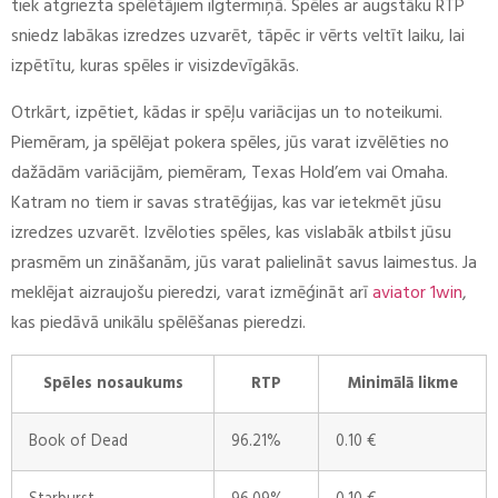
tiek atgriezta spēlētājiem ilgtermiņā. Spēles ar augstāku RTP
sniedz labākas izredzes uzvarēt, tāpēc ir vērts veltīt laiku, lai
izpētītu, kuras spēles ir visizdevīgākās.
Otrkārt, izpētiet, kādas ir spēļu variācijas un to noteikumi.
Piemēram, ja spēlējat pokera spēles, jūs varat izvēlēties no
dažādām variācijām, piemēram, Texas Hold’em vai Omaha.
Katram no tiem ir savas stratēģijas, kas var ietekmēt jūsu
izredzes uzvarēt. Izvēloties spēles, kas vislabāk atbilst jūsu
prasmēm un zināšanām, jūs varat palielināt savus laimestus. Ja
meklējat aizraujošu pieredzi, varat izmēģināt arī
aviator 1win
,
kas piedāvā unikālu spēlēšanas pieredzi.
Spēles nosaukums
RTP
Minimālā likme
Book of Dead
96.21%
0.10 €